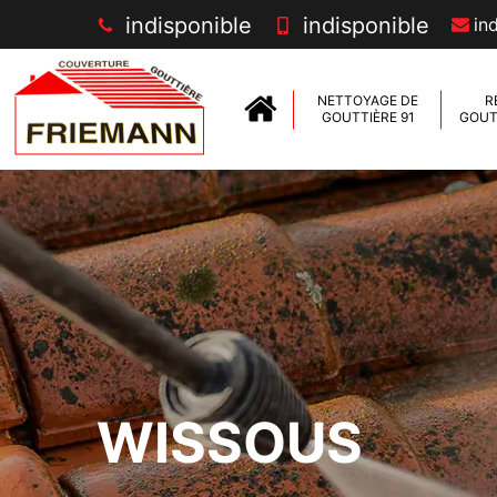
indisponible
indisponible
in
NETTOYAGE DE
R
GOUTTIÈRE 91
GOUTT
WISSOUS