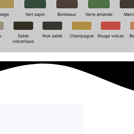
Beige
Vert sapin
Bordeaux
Verre amande
Marr
u
Sable
Noir sablé
Champagne
Rouge volcan
Be
volcanique