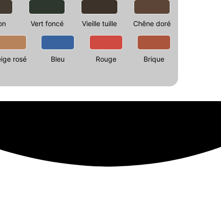
on
Vert foncé
Vieille tuille
Chêne doré
ige rosé
Bleu
Rouge
Brique