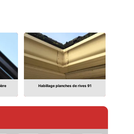
ière
Habillage planches de rives 91
Pose 