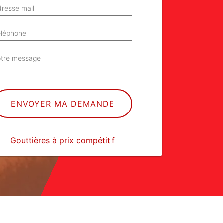
resse mail
éléphone
otre message
Gouttières à prix compétitif