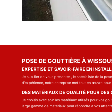
POSE DE GOUTTIÈRE À WISSOUS
EXPERTISE ET SAVOIR-FAIRE EN INSTAL
Je suis fier de vous présenter , le spécialiste de la 
d'expérience, notre entreprise met tout en œuvre pour v
DES MATÉRIAUX DE QUALITÉ POUR DES
Je choisis avec soin les matériaux utilisés pour vos gou
large gamme de matériaux pour répondre à vos attente