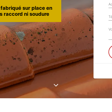
Ad
 fabriqué sur place en
ns raccord ni soudure
T
V