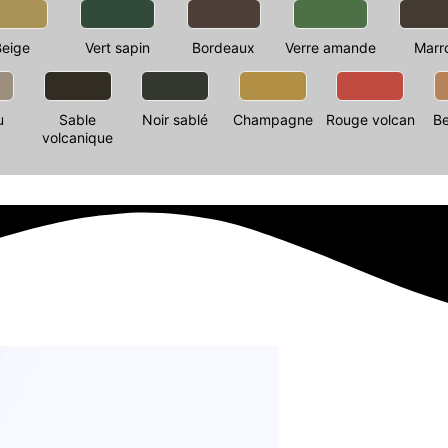
Beige
Vert sapin
Bordeaux
Verre amande
Marr
u
Sable
Noir sablé
Champagne
Rouge volcan
Be
volcanique