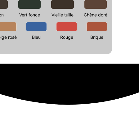
on
Vert foncé
Vieille tuille
Chêne doré
ige rosé
Bleu
Rouge
Brique