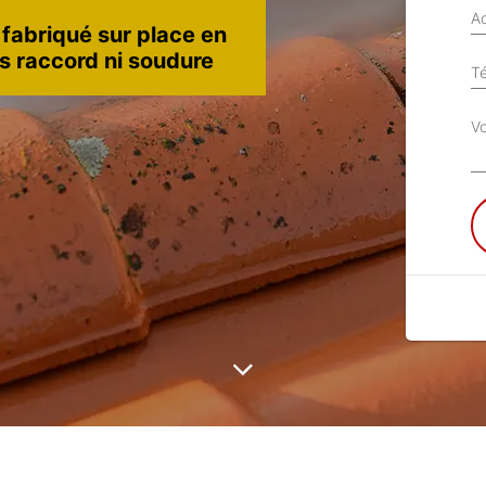
Ad
 fabriqué sur place en
ns raccord ni soudure
T
V