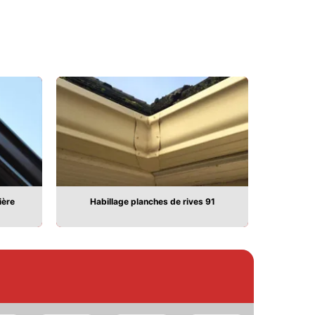
ière
Habillage planches de rives 91
Pose 