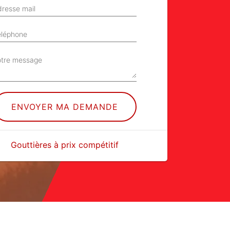
resse mail
éléphone
otre message
Gouttières à prix compétitif