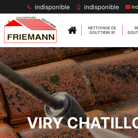
indisponible
indisponible
in
NETTOYAGE DE
R
GOUTTIÈRE 91
GOUTT
VIRY CHATILL