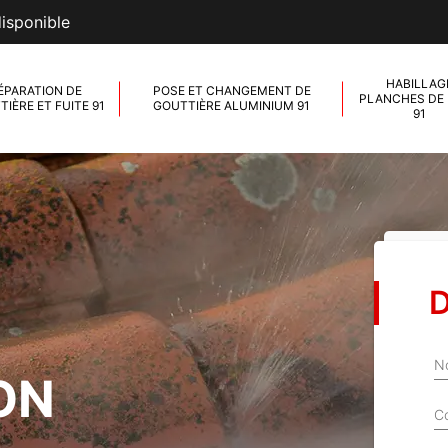
disponible
HABILLAG
ÉPARATION DE
POSE ET CHANGEMENT DE
PLANCHES DE 
IÈRE ET FUITE 91
GOUTTIÈRE ALUMINIUM 91
91
D
N
ON
C