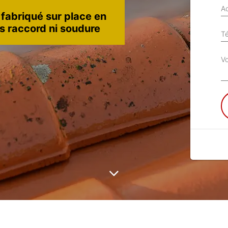
Ad
 fabriqué sur place en
ns raccord ni soudure
T
V