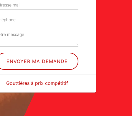
resse mail
éléphone
otre message
Gouttières à prix compétitif