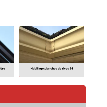
ière
Habillage planches de rives 91
Pose 