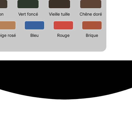
on
Vert foncé
Vieille tuille
Chêne doré
ige rosé
Bleu
Rouge
Brique