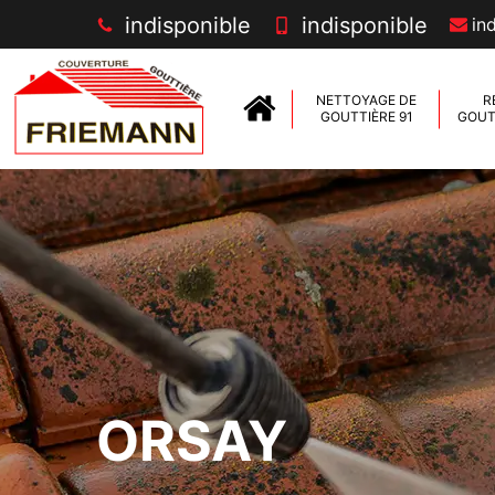
indisponible
indisponible
in
NETTOYAGE DE
R
GOUTTIÈRE 91
GOUTT
ORSAY