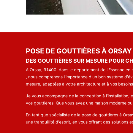
POSE DE GOUTTIÈRES À ORSAY
DES GOUTTIÈRES SUR MESURE POUR CH
À Orsay, 91400, dans le département de l'Essonne en r
, nous comprenons l'importance d'un bon système d'évac
mesure, adaptées à votre architecture et à vos besoins
Je vous accompagne de la conception à l'installation, en
vos gouttières. Que vous ayez une maison moderne ou tr
En tant que spécialiste de la pose de gouttières à Orsa
une tranquillité d'esprit, en vous offrant des solutions