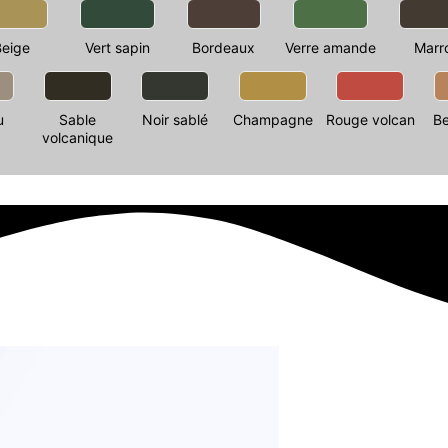
Beige
Vert sapin
Bordeaux
Verre amande
Marr
u
Sable
Noir sablé
Champagne
Rouge volcan
Be
volcanique