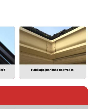
ière
Habillage planches de rives 91
Pose 