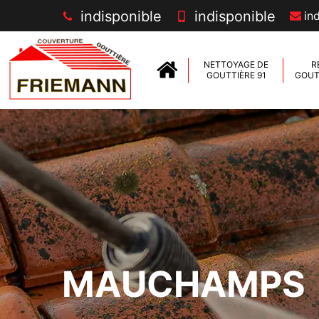
indisponible
indisponible
in
NETTOYAGE DE
R
GOUTTIÈRE 91
GOUTT
MAUCHAMPS