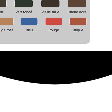
on
Vert foncé
Vieille tuille
Chêne doré
ige rosé
Bleu
Rouge
Brique