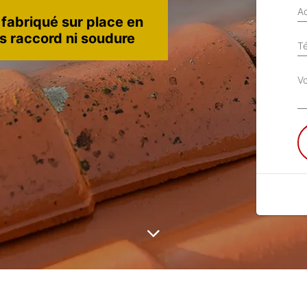
Ad
 fabriqué sur place en
ns raccord ni soudure
T
V