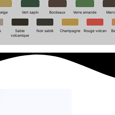
Beige
Vert sapin
Bordeaux
Verre amande
Marr
u
Sable
Noir sablé
Champagne
Rouge volcan
Be
volcanique